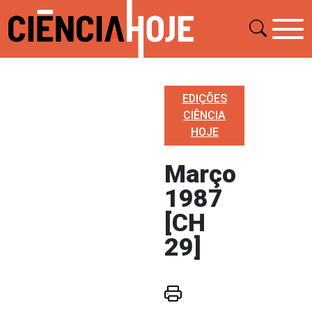
EDIÇÕES
CIÊNCIA
HOJE
Março
1987
[CH
29]