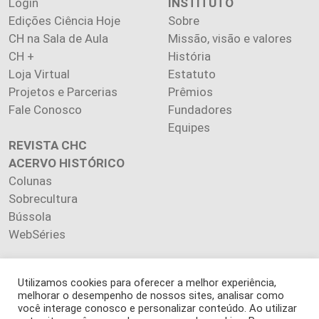
Login
INSTITUTO
Edições Ciência Hoje
Sobre
CH na Sala de Aula
Missão, visão e valores
CH +
História
Loja Virtual
Estatuto
Projetos e Parcerias
Prêmios
Fale Conosco
Fundadores
Equipes
REVISTA CHC
ACERVO HISTÓRICO
Colunas
Sobrecultura
Bússola
WebSéries
Utilizamos cookies para oferecer a melhor experiência,
melhorar o desempenho de nossos sites, analisar como
você interage conosco e personalizar conteúdo. Ao utilizar
Copyright 2026 INSTITUTO CIÊNCIA HOJE. Todos os direitos