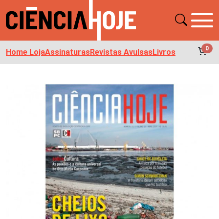
0
Home Loja
Assinaturas
Revistas Avulsas
Livros