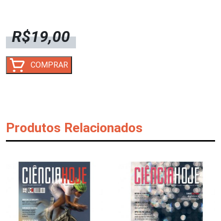
R$
19,00
CH
COMPRAR
313
-
CHEIOS
DE
LIXO:
Produtos Relacionados
AMBIENTES
COSTEIROS
E
MARINHOS
SOB
AMEAÇA
-
Digital