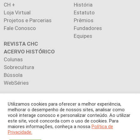
CH +
História
Loja Virtual
Estatuto
Projetos e Parcerias
Prêmios
Fale Conosco
Fundadores
Equipes
REVISTA CHC
ACERVO HISTÓRICO
Colunas
Sobrecultura
Bússola
WebSéries
Utilizamos cookies para oferecer a melhor experiência,
melhorar o desempenho de nossos sites, analisar como
Copyright 2026 INSTITUTO CIÊNCIA HOJE. Todos os direitos
você interage conosco e personalizar conteúdo. Ao utilizar
este site, você concorda com o uso de cookies. Para
reservados.
maiores informações, conheça a nossa
Política de
Os artigos publicados na revista refletem exclusivamente a
Privacidade.
opinião de seus autores.