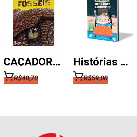
CAÇADORES DE FÓSSEIS
Histórias Para Despertar Matemáticos (as) Adormecidos (as)
R$
40,70
R$
59,00