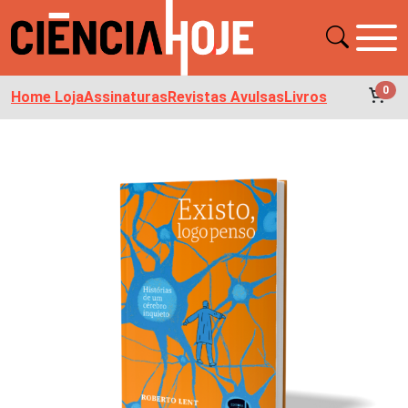
0
Home Loja
Assinaturas
Revistas Avulsas
Livros