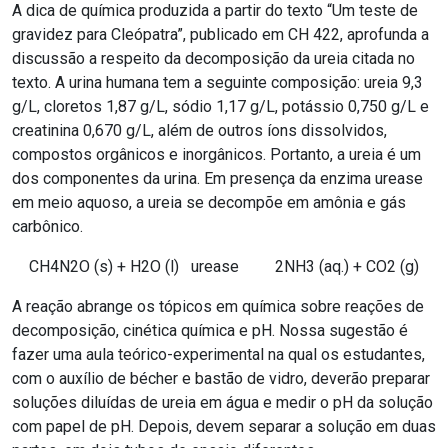
A dica de química produzida a partir do texto “Um teste de
gravidez para Cleópatra”, publicado em CH 422, aprofunda a
discussão a respeito da decomposição da ureia citada no
texto. A urina humana tem a seguinte composição: ureia 9,3
g/L, cloretos 1,87 g/L, sódio 1,17 g/L, potássio 0,750 g/L e
creatinina 0,670 g/L, além de outros íons dissolvidos,
compostos orgânicos e inorgânicos. Portanto, a ureia é um
dos componentes da urina. Em presença da enzima urease
em meio aquoso, a ureia se decompõe em amônia e gás
carbônico.
CH
4
N
2
O (s) + H
2
O (l)
urease
2NH
3
(aq.) + CO
2
(g)
A reação abrange os tópicos em química sobre reações de
decomposição, cinética química e pH. Nossa sugestão é
fazer uma aula teórico-experimental na qual os estudantes,
com o auxílio de bécher e bastão de vidro, deverão preparar
soluções diluídas de ureia em água e medir o pH da solução
com papel de pH. Depois, devem separar a solução em duas