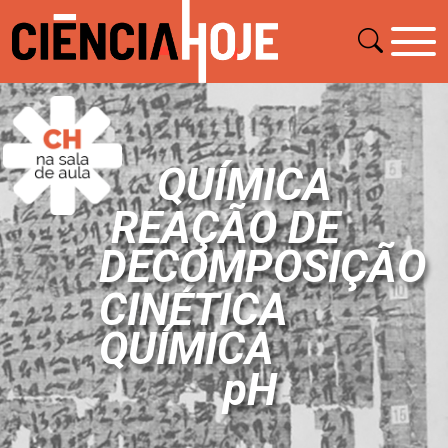
QUÍMICA
REAÇÃO DE
DECOMPOSIÇÃO
CINÉTICA
QUÍMICA
pH