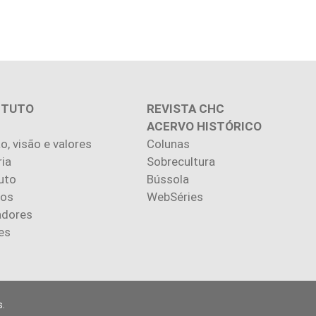
ITUTO
REVISTA CHC
ACERVO HISTÓRICO
o, visão e valores
Colunas
ria
Sobrecultura
uto
Bússola
ios
WebSéries
adores
es
.