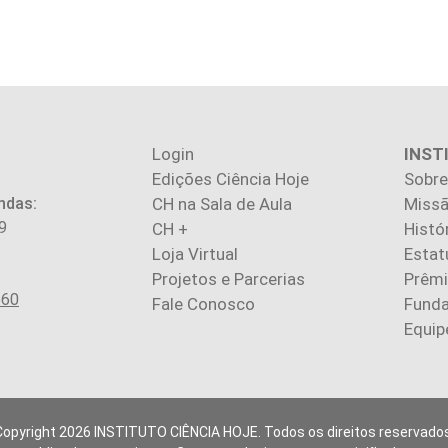
Login
INST
Edições Ciência Hoje
Sobre
ndas:
CH na Sala de Aula
Missã
9
CH +
Histó
Loja Virtual
Estat
Projetos e Parcerias
Prêm
560
Fale Conosco
Fund
Equip
Copyright 2026 INSTITUTO CIÊNCIA HOJE. Todos os direitos reservados