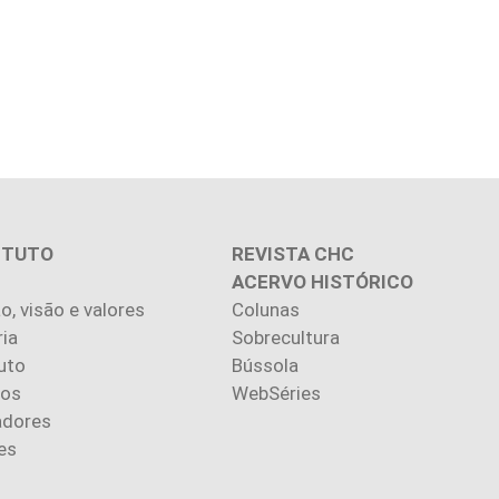
ITUTO
REVISTA CHC
ACERVO HISTÓRICO
o, visão e valores
Colunas
ria
Sobrecultura
uto
Bússola
ios
WebSéries
adores
es