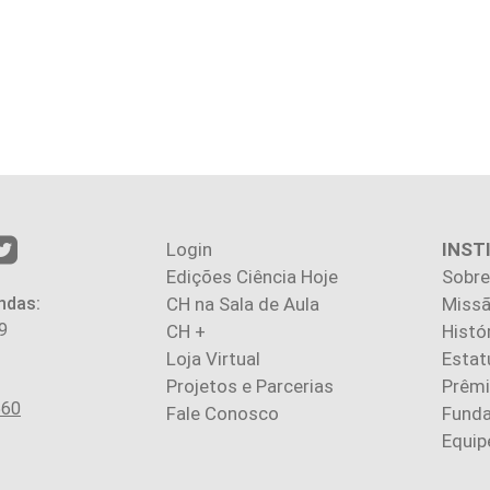
Login
INST
Edições Ciência Hoje
Sobre
ndas:
CH na Sala de Aula
Missã
9
CH +
Histó
Loja Virtual
Estat
Projetos e Parcerias
Prêm
560
Fale Conosco
Fund
Equip