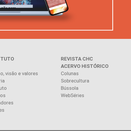
ITUTO
REVISTA CHC
ACERVO HISTÓRICO
o, visão e valores
Colunas
ria
Sobrecultura
uto
Bússola
ios
WebSéries
adores
es