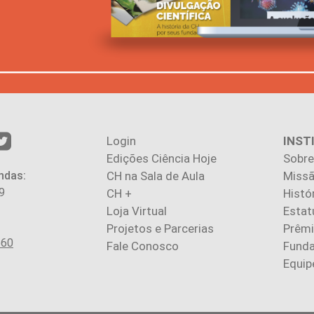
Login
INST
Edições Ciência Hoje
Sobre
ndas:
CH na Sala de Aula
Missã
9
CH +
Histó
Loja Virtual
Estat
Projetos e Parcerias
Prêm
560
Fale Conosco
Fund
Equip