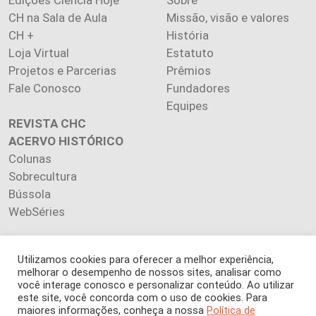
CH na Sala de Aula
Missão, visão e valores
CH +
História
Loja Virtual
Estatuto
Projetos e Parcerias
Prêmios
Fale Conosco
Fundadores
Equipes
REVISTA CHC
ACERVO HISTÓRICO
Colunas
Sobrecultura
Bússola
WebSéries
Utilizamos cookies para oferecer a melhor experiência,
melhorar o desempenho de nossos sites, analisar como
Copyright 2026 INSTITUTO CIÊNCIA HOJE. Todos os direitos
você interage conosco e personalizar conteúdo. Ao utilizar
este site, você concorda com o uso de cookies. Para
reservados.
maiores informações, conheça a nossa
Política de
Os artigos publicados na revista refletem exclusivamente a