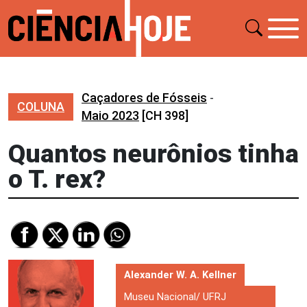
Caçadores de Fósseis
-
COLUNA
Maio 2023
[CH 398]
Quantos neurônios tinha
o T. rex?
Alexander W. A. Kellner
Museu Nacional/ UFRJ