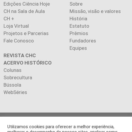
Edições Ciência Hoje
Sobre
CH na Sala de Aula
Missão, visão e valores
CH +
História
Loja Virtual
Estatuto
Projetos e Parcerias
Prêmios
Fale Conosco
Fundadores
Equipes
REVISTA CHC
ACERVO HISTÓRICO
Colunas
Sobrecultura
Bússola
WebSéries
Copyright 2026 INSTITUTO CIÊNCIA HOJE. Todos os direitos
Utilizamos cookies para oferecer a melhor experiência,
reservados.