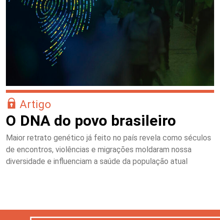
Artigo
O DNA do povo brasileiro
Maior retrato genético já feito no país revela como séculos
de encontros, violências e migrações moldaram nossa
diversidade e influenciam a saúde da população atual