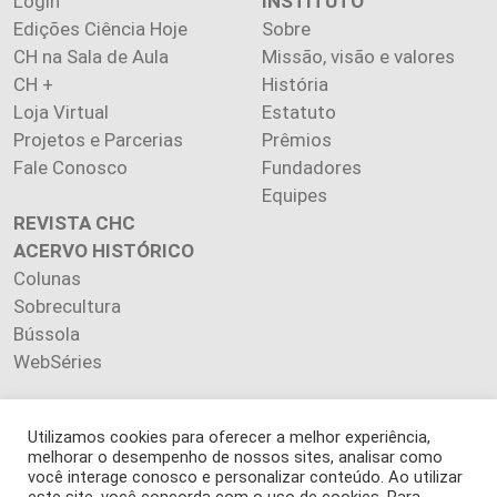
Login
INSTITUTO
Edições Ciência Hoje
Sobre
CH na Sala de Aula
Missão, visão e valores
CH +
História
Loja Virtual
Estatuto
Projetos e Parcerias
Prêmios
Fale Conosco
Fundadores
Equipes
REVISTA CHC
ACERVO HISTÓRICO
Colunas
Sobrecultura
Bússola
WebSéries
Utilizamos cookies para oferecer a melhor experiência,
melhorar o desempenho de nossos sites, analisar como
Copyright 2026 INSTITUTO CIÊNCIA HOJE. Todos os direitos
você interage conosco e personalizar conteúdo. Ao utilizar