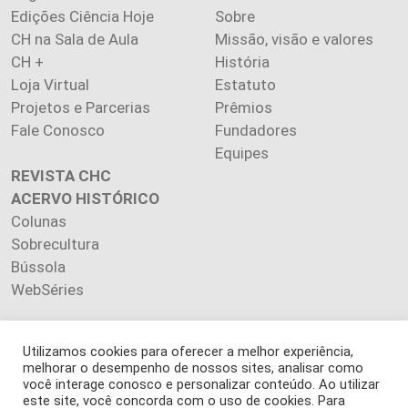
Edições Ciência Hoje
Sobre
CH na Sala de Aula
Missão, visão e valores
CH +
História
Loja Virtual
Estatuto
Projetos e Parcerias
Prêmios
Fale Conosco
Fundadores
Equipes
REVISTA CHC
ACERVO HISTÓRICO
Colunas
Sobrecultura
Bússola
WebSéries
Utilizamos cookies para oferecer a melhor experiência,
melhorar o desempenho de nossos sites, analisar como
Copyright 2026 INSTITUTO CIÊNCIA HOJE. Todos os direitos
você interage conosco e personalizar conteúdo. Ao utilizar
este site, você concorda com o uso de cookies. Para
reservados.