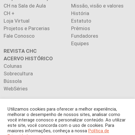
CH na Sala de Aula
Missão, visão e valores
CH +
História
Loja Virtual
Estatuto
Projetos e Parcerias
Prêmios
Fale Conosco
Fundadores
Equipes
REVISTA CHC
ACERVO HISTÓRICO
Colunas
Sobrecultura
Bússola
WebSéries
Utilizamos cookies para oferecer a melhor experiência,
melhorar o desempenho de nossos sites, analisar como
você interage conosco e personalizar conteúdo. Ao utilizar
Copyright 2026 INSTITUTO CIÊNCIA HOJE. Todos os direitos
este site, você concorda com o uso de cookies. Para
reservados.
maiores informações, conheça a nossa
Política de
Os artigos publicados na revista refletem exclusivamente a