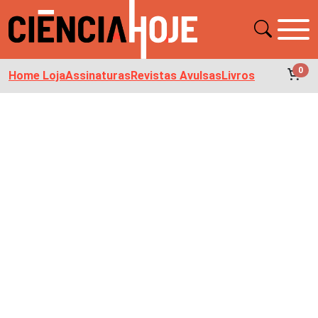
0
Home Loja
Assinaturas
Revistas Avulsas
Livros