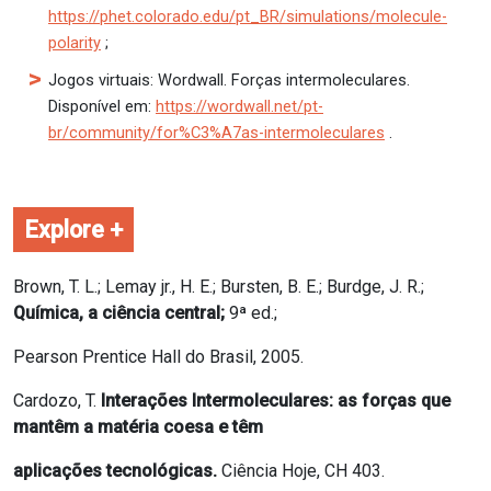
https://phet.colorado.edu/pt_BR/simulations/molecule-
polarity
;
Jogos virtuais: Wordwall. Forças intermoleculares.
Disponível em:
https://wordwall.net/pt-
br/community/for%C3%A7as-intermoleculares
.
Explore +
Brown, T. L.; Lemay jr., H. E.; Bursten, B. E.; Burdge, J. R.;
Química, a ciência central;
9ª ed.;
Pearson Prentice Hall do Brasil, 2005.
Cardozo, T.
Interações Intermoleculares: as forças que
mantêm a matéria coesa e têm
aplicações tecnológicas.
Ciência Hoje, CH 403.