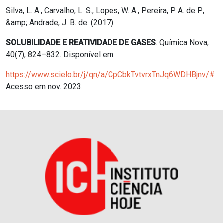
Silva, L. A., Carvalho, L. S., Lopes, W. A., Pereira, P. A. de P.,
&amp; Andrade, J. B. de. (2017).
SOLUBILIDADE E REATIVIDADE DE GASES
. Química Nova,
40(7), 824–832. Disponível em:
https://www.scielo.br/j/qn/a/CpCbkTvtvrxTnJq6WDHBjnv/#
Acesso em nov. 2023.