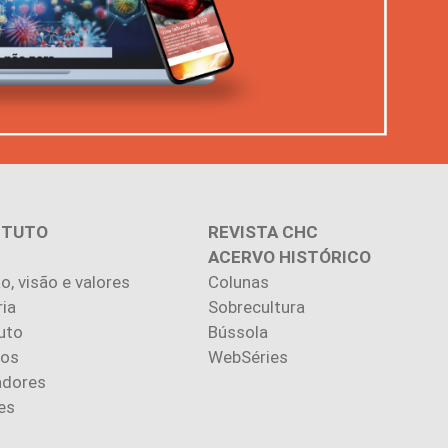
ITUTO
REVISTA CHC
ACERVO HISTÓRICO
o, visão e valores
Colunas
ria
Sobrecultura
uto
Bússola
ios
WebSéries
adores
es