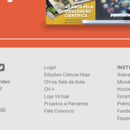
Login
INST
Edições Ciência Hoje
Sobre
ndas:
CH na Sala de Aula
Missã
9
CH +
Histó
Loja Virtual
Estat
Projetos e Parcerias
Prêm
560
Fale Conosco
Fund
Equip