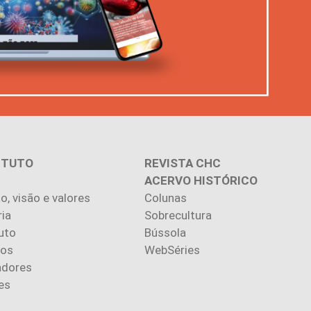
ITUTO
REVISTA CHC
ACERVO HISTÓRICO
o, visão e valores
Colunas
ria
Sobrecultura
uto
Bússola
ios
WebSéries
adores
es