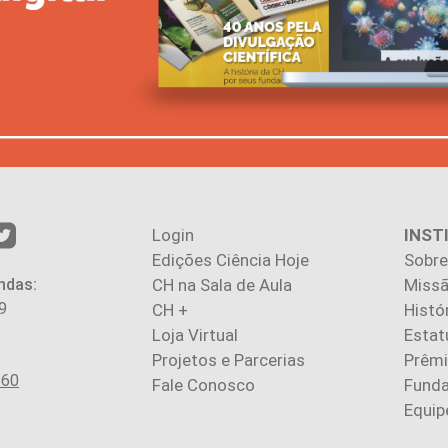
Login
INST
Edições Ciência Hoje
Sobre
ndas:
CH na Sala de Aula
Missã
9
CH +
Histó
Loja Virtual
Estat
Projetos e Parcerias
Prêm
560
Fale Conosco
Fund
Equip