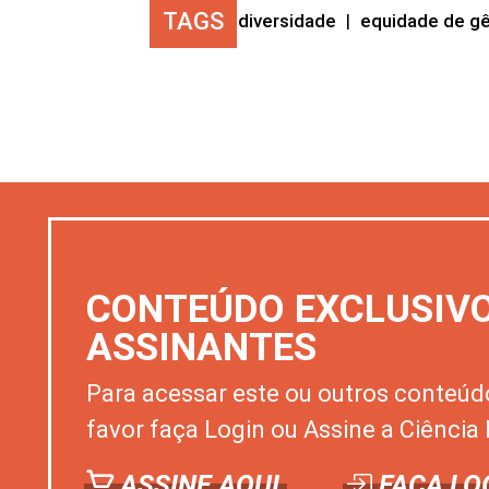
TAGS
diversidade
|
equidade de g
CONTEÚDO EXCLUSIV
ASSINANTES
Para acessar este ou outros conteúd
favor faça Login ou Assine a Ciência 
ASSINE AQUI
FAÇA LO