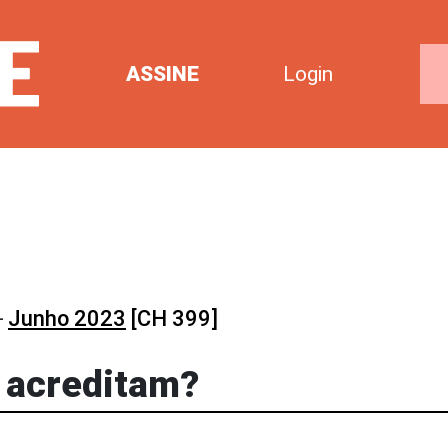
ASSINE
Login
-
Junho 2023
[CH 399]
 acreditam?