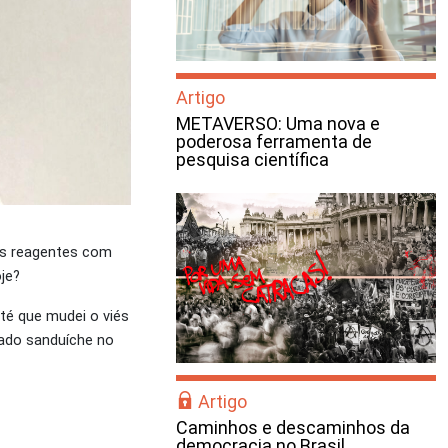
Artigo
METAVERSO: Uma nova e
poderosa ferramenta de
pesquisa científica
os reagentes com
oje?
té que mudei o viés
rado sanduíche no
Artigo
Caminhos e descaminhos da
democracia no Brasil