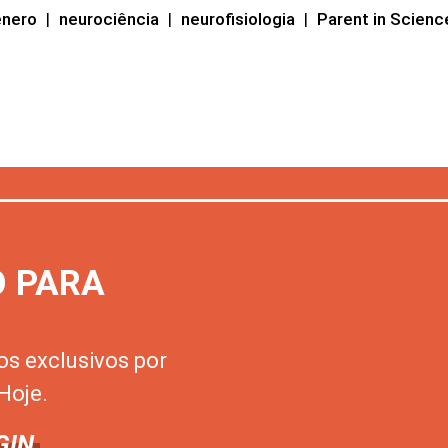
ênero
|
neurociência
|
neurofisiologia
|
Parent in Scienc
O PARA
os exclusivos por
Hoje.
GIN