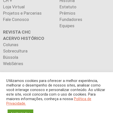
CH +
História
Loja Virtual
Estatuto
Projetos e Parcerias
Prêmios
Fale Conosco
Fundadores
Equipes
REVISTA CHC
ACERVO HISTÓRICO
Colunas
Sobrecultura
Bússola
WebSéries
Utilizamos cookies para oferecer a melhor experiência,
melhorar o desempenho de nossos sites, analisar como
Copyright 2026 INSTITUTO CIÊNCIA HOJE. Todos os direitos
você interage conosco e personalizar conteúdo. Ao utilizar
este site, você concorda com o uso de cookies. Para
reservados.
maiores informações, conheça a nossa
Política de
Os artigos publicados na revista refletem exclusivamente a
Privacidade.
opinião de seus autores.
É proibida a reprodução, integral ou parcial, do conteúdo (imagens