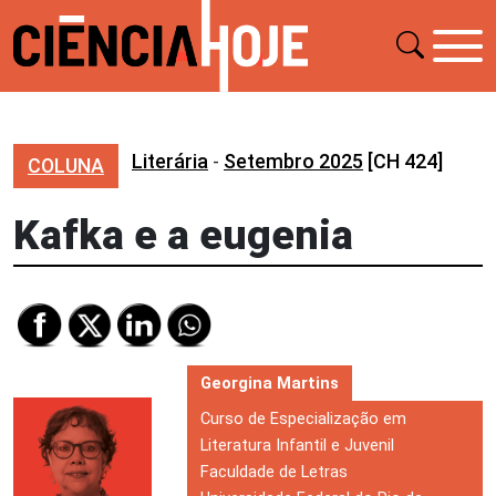
Literária
-
Setembro 2025
[CH 424]
COLUNA
Kafka e a eugenia
Georgina Martins
Curso de Especialização em
Literatura Infantil e Juvenil
Faculdade de Letras