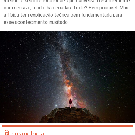
atende, e seu interlocutor diz que conversou recentemente
com seu avô, morto há décadas. Trote? Bem possível. Mas
a física tem explicação teórica bem fundamentada para
esse acontecimento inusitado
cosmologia