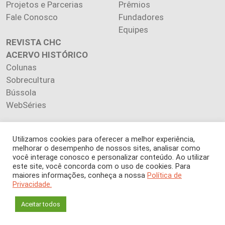
Projetos e Parcerias
Prêmios
Fale Conosco
Fundadores
Equipes
REVISTA CHC
ACERVO HISTÓRICO
Colunas
Sobrecultura
Bússola
WebSéries
Utilizamos cookies para oferecer a melhor experiência,
melhorar o desempenho de nossos sites, analisar como
Copyright 2026 INSTITUTO CIÊNCIA HOJE. Todos os direitos
você interage conosco e personalizar conteúdo. Ao utilizar
este site, você concorda com o uso de cookies. Para
reservados.
maiores informações, conheça a nossa
Política de
Os artigos publicados na revista refletem exclusivamente a
Privacidade.
opinião de seus autores.
É proibida a reprodução, integral ou parcial, do conteúdo (imagens
Aceitar todos
e textos) sem prévia autorização.