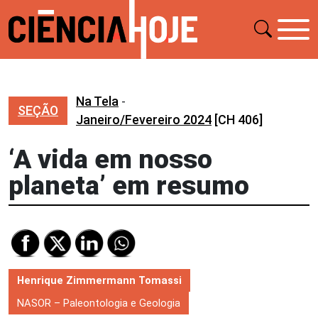
Na Tela
-
SEÇÃO
Janeiro/Fevereiro 2024
[CH 406]
‘A vida em nosso
planeta’ em resumo
Henrique Zimmermann Tomassi
NASOR – Paleontologia e Geologia