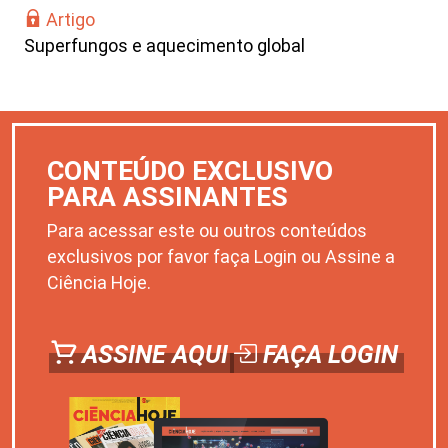
Artigo
Superfungos e aquecimento global
CONTEÚDO EXCLUSIVO
PARA ASSINANTES
Para acessar este ou outros conteúdos
exclusivos por favor faça Login ou Assine a
Ciência Hoje.
ASSINE AQUI
FAÇA LOGIN