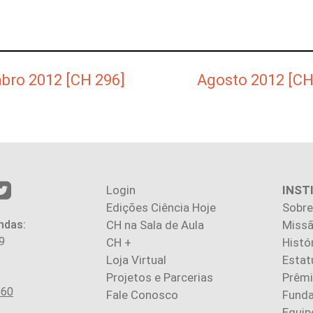
bro 2012 [CH 296]
Agosto 2012 [CH
Login
INST
Edições Ciência Hoje
Sobre
ndas:
CH na Sala de Aula
Missã
9
CH +
Histó
Loja Virtual
Estat
Projetos e Parcerias
Prêm
560
Fale Conosco
Fund
Equip