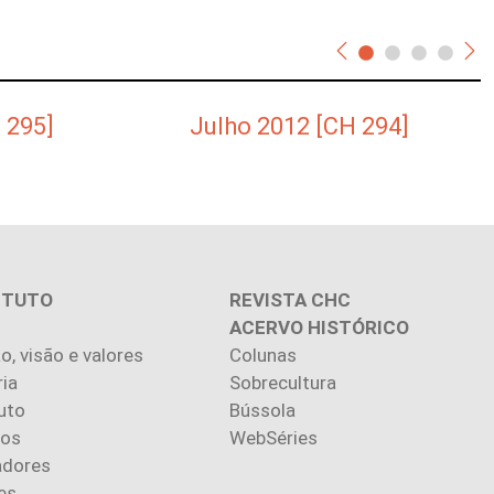
 295]
Julho 2012 [CH 294]
ITUTO
REVISTA CHC
ACERVO HISTÓRICO
o, visão e valores
Colunas
ria
Sobrecultura
uto
Bússola
ios
WebSéries
adores
es