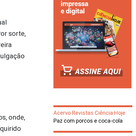
ual
or sorte,
eira
vulgação
Acervo Revistas Ciência Hoje
os, onde,
Paz com porcos e coca-cola
quirido