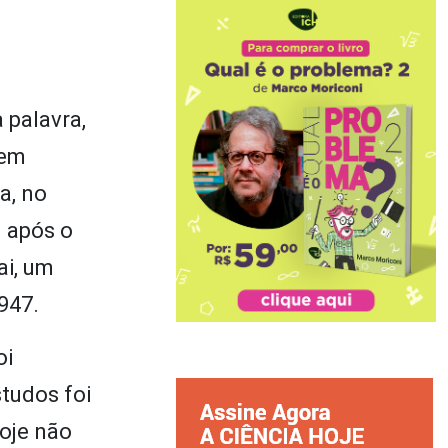
 palavra,
 em
a, no
u após o
ai, um
1947.
oi
studos foi
oje não