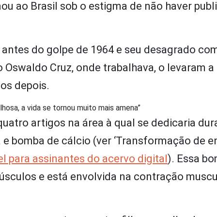
nou ao Brasil sob o estigma de não haver publ
s antes do golpe de 1964 e seu desagrado co
uto Oswaldo Cruz, onde trabalhava, o levaram 
nos depois.
vilhosa, a vida se tornou muito mais amena”
quatro artigos na área à qual se dedicaria du
a e bomba de cálcio (ver ‘Transformação de e
l para assinantes do acervo digital
). Essa b
úsculos e está envolvida na contração muscul