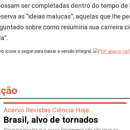
e possam ser completadas dentro do tempo de 
reserva as “ideias malucas”, aquelas que lhe p
rguntado sobre como resumiria sua carreira cie
a”.
 no ícone a seguir para baixar a versão integral.
ição
Acervo Revistas Ciência Hoje
Brasil, alvo de tornados
Pesquisa mostra que esses fenômenos não são raros no