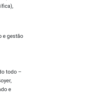
fica),
o e gestão
do todo –
oyer,
ado e