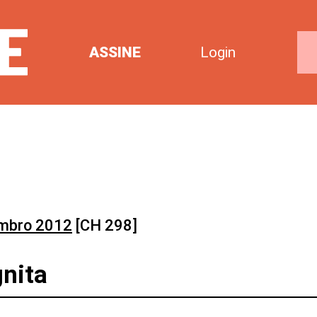
ASSINE
Login
mbro 2012
[CH 298]
gnita