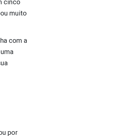
m cinco
rnou muito
nha com a
u uma
sua
ou por