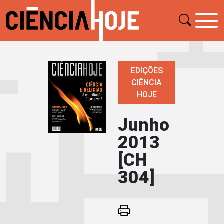
EDIÇÕES
CIÊNCIA
HOJE
Junho
2013
[CH
304]