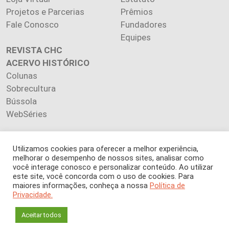
Projetos e Parcerias
Prêmios
Fale Conosco
Fundadores
Equipes
REVISTA CHC
ACERVO HISTÓRICO
Colunas
Sobrecultura
Bússola
WebSéries
Utilizamos cookies para oferecer a melhor experiência,
melhorar o desempenho de nossos sites, analisar como
Copyright 2026 INSTITUTO CIÊNCIA HOJE. Todos os direitos
você interage conosco e personalizar conteúdo. Ao utilizar
este site, você concorda com o uso de cookies. Para
reservados.
maiores informações, conheça a nossa
Política de
Os artigos publicados na revista refletem exclusivamente a
Privacidade.
opinião de seus autores.
É proibida a reprodução, integral ou parcial, do conteúdo (imagens
Aceitar todos
e textos) sem prévia autorização.