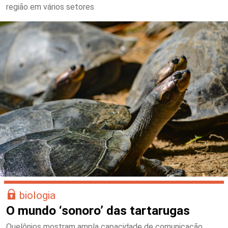
região em vários setores
biologia
O mundo ‘sonoro’ das tartarugas
Quelônios mostram ampla capacidade de comunicação