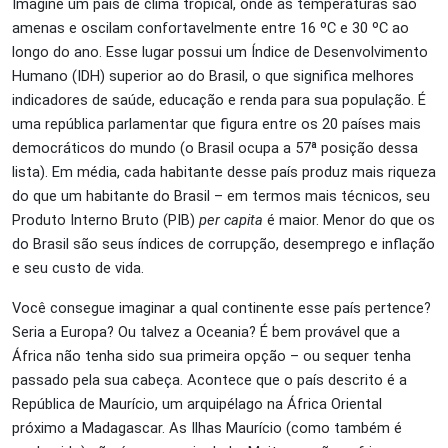
Imagine um país de clima tropical, onde as temperaturas são
amenas e oscilam confortavelmente entre 16 ºC e 30 ºC ao
longo do ano. Esse lugar possui um Índice de Desenvolvimento
Humano (IDH) superior ao do Brasil, o que significa melhores
indicadores de saúde, educação e renda para sua população. É
uma república parlamentar que figura entre os 20 países mais
democráticos do mundo (o Brasil ocupa a 57ª posição dessa
lista). Em média, cada habitante desse país produz mais riqueza
do que um habitante do Brasil – em termos mais técnicos, seu
Produto Interno Bruto (PIB)
per capita
é maior. Menor do que os
do Brasil são seus índices de corrupção, desemprego e inflação
e seu custo de vida.
Você consegue imaginar a qual continente esse país pertence?
Seria a Europa? Ou talvez a Oceania? É bem provável que a
África não tenha sido sua primeira opção – ou sequer tenha
passado pela sua cabeça. Acontece que o país descrito é a
República de Maurício, um arquipélago na África Oriental
próximo a Madagascar. As Ilhas Maurício (como também é