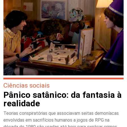
Ciências sociais
Pânico satânico: da fantasia à
realidade
Teorias conspiratórias que associavam seitas demoníacas
envolvidas em sacrifícios humanos a jogos de RPG na
década de 1980 são usadas até hoje para explicar crimes