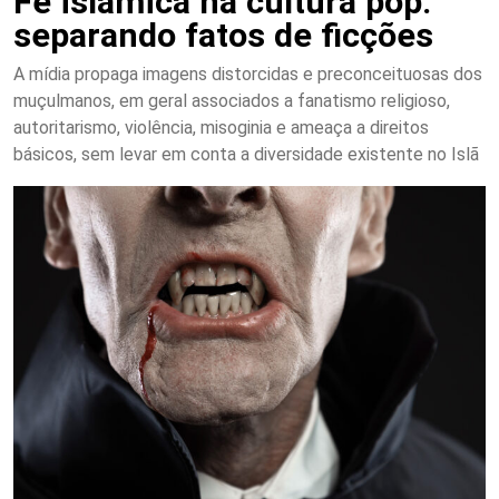
Fé islâmica na cultura pop:
separando fatos de ficções
A mídia propaga imagens distorcidas e preconceituosas dos
muçulmanos, em geral associados a fanatismo religioso,
autoritarismo, violência, misoginia e ameaça a direitos
básicos, sem levar em conta a diversidade existente no Islã