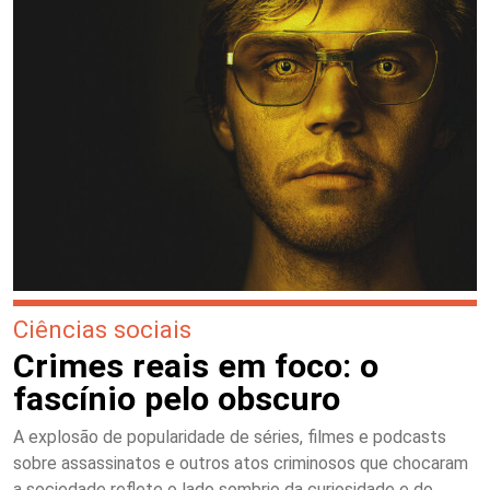
Ciências sociais
Crimes reais em foco: o
fascínio pelo obscuro
A explosão de popularidade de séries, filmes e podcasts
sobre assassinatos e outros atos criminosos que chocaram
a sociedade reflete o lado sombrio da curiosidade e do