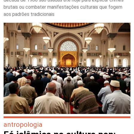
brutais ou combater manifestações culturais que fogem
aos padrões tradicionais
antropologia