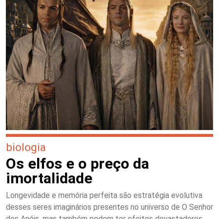
biologia
Os elfos e o preço da
imortalidade
Longevidade e memória perfeita são estratégia evolutiva
desses seres imaginários presentes no universo de O Senhor
dos Anéis, mas também podem ter efeitos devastadores