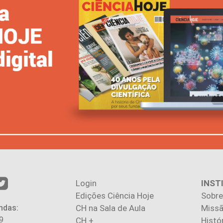
Login
INST
Edições Ciência Hoje
Sobre
ndas:
CH na Sala de Aula
Missã
9
CH +
Histó