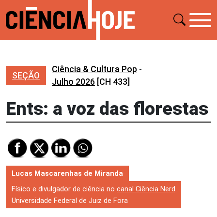
Ciência & Cultura Pop
-
SEÇÃO
Julho 2026
[CH 433]
Ents: a voz das florestas
Lucas Mascarenhas de Miranda
Físico e divulgador de ciência no
canal Ciência Nerd
Universidade Federal de Juiz de Fora