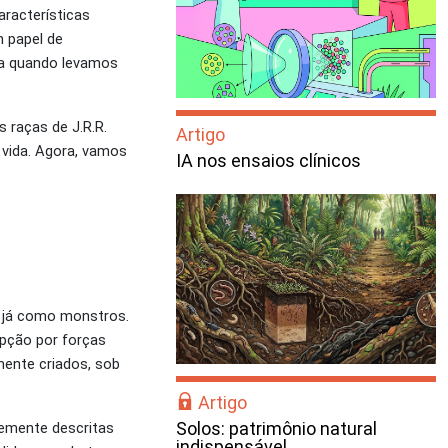
aracterísticas
 papel de
ica quando levamos
s raças de J.R.R.
Artigo
e vida. Agora, vamos
IA nos ensaios clínicos
o já como monstros.
upção por forças
lmente criados, sob
Artigo
Solos: patrimônio natural
temente descritas
indispensável