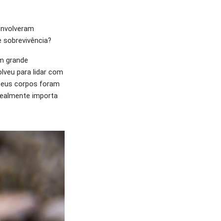
envolveram
e sobrevivência?
em grande
lveu para lidar com
Seus corpos foram
 realmente importa