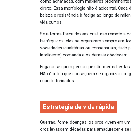
como achatadas, com maxilares proeminentes 
direto. Essa morfologia não é acidental. Cada 
beleza e resistência à fadiga ao longo de milê
vida curtos.
Se a forma física dessas criaturas remete a c
hierárquicos, eles se organizam sempre em torn
sociedades igualitárias ou consensuais; tudo
inteligente) comanda e os demais obedecem.
Engana-se quem pensa que são meras bestas irr
Não é à toa que conseguem se organizar em gr
quando treinados.
Estratégia de vida rápida
Guerras, fome, doenças: os orcs vivem em um 
orcs levassem décadas para amadurecer e se r