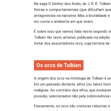
Na saga O Senhor dos Anéis, de J. R. R. Tolkie
físicas e comportamentais (que dificultam qu
antagonistas na narrativa. Mas a brutalidade 
em conta o ambiente em que vivem.
É sobre isso que vamos falar neste segundo tex
Tolkien. No texto anterior, publicado na edição
tratar dos assustadores orcs, cuja história d
Os orcs de Tolkien
A origem dos orcs na mitologia de Tolkien é 
Em um passado distante, elfos (ou talvez hum
malignas. Ao contrário dos elfos, que evoluíram
pressão, selecionados não pela sobrevivência e
Fisicamente, os orcs são criaturas robustas 