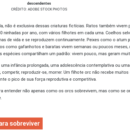
descendentes
CRÉDITO: ADOBE STOCK PHOTOS
a, não é exclusiva dessas criaturas fictícias. Ratos também vivem
0 ninhadas por ano, com vários filhotes em cada uma. Coelhos sel
as de vida e se reproduzem continuamente. Peixes como o atum p
etos como gafanhotos e baratas vivem semanas ou poucos meses,
as espécies compartilham um padrão: vivem pouco, mas geram mui
 uma infância prolongada, uma adolescência contemplativa ou uma
r, competir, reproduzir-se, morrer. Um filhote orc não recebe muitos
e o pico de sua força reprodutiva e competitiva.
ara entender não apenas como os orcs sobrevivem, mas como se 
.
ara sobreviver