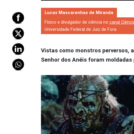
Lucas Mascarenhas de Miranda
Físico e divulgador de ciência no
canal Ciênci
Universidade Federal de Juiz de Fora
Vistas como monstros perversos, ag
Senhor dos Anéis foram moldadas 