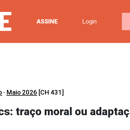
ASSINE
Login
p
-
Maio 2026
[CH 431]
rcs: traço moral ou adapta