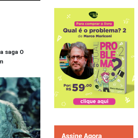
da saga O
em