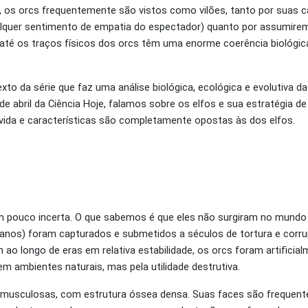
n, os orcs frequentemente são vistos como vilões, tanto por suas c
alquer sentimento de empatia do espectador) quanto por assumirem
e até os traços físicos dos orcs têm uma enorme coerência biológ
to da série que faz uma análise biológica, ecológica e evolutiva da
 de abril da Ciência Hoje, falamos sobre os elfos e sua estratégia d
e vida e características são completamente opostas às dos elfos.
um pouco incerta. O que sabemos é que eles não surgiram no mund
anos) foram capturados e submetidos a séculos de tortura e corr
 ao longo de eras em relativa estabilidade, os orcs foram artificia
m ambientes naturais, mas pela utilidade destrutiva.
e musculosas, com estrutura óssea densa. Suas faces são frequen