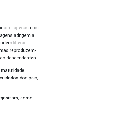
 pouco, apenas dois
vagens atingem a
odem liberar
 mas reproduzem-
tos descendentes.
 maturidade
 cuidados dos pais,
organizam, como