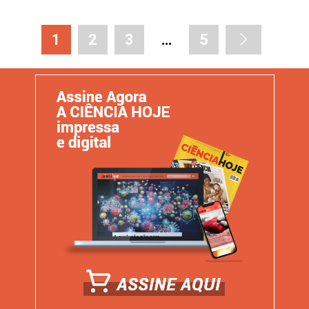
1
2
3
…
5