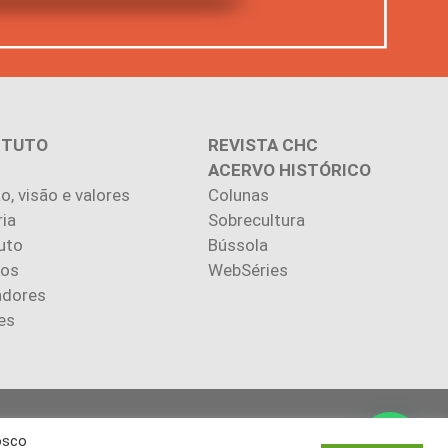
ITUTO
REVISTA CHC
ACERVO HISTÓRICO
o, visão e valores
Colunas
ria
Sobrecultura
uto
Bússola
ios
WebSéries
adores
es
.
osco
autores.