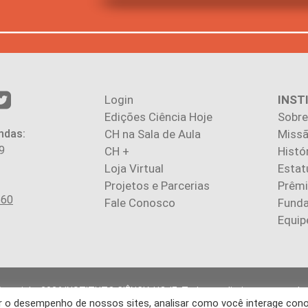
Login
INST
Edições Ciência Hoje
Sobre
ndas:
CH na Sala de Aula
Missã
9
CH +
Histó
Loja Virtual
Estat
Projetos e Parcerias
Prêm
560
Fale Conosco
Fund
Equip
Copyright 2026 INSTITUTO CIÊNCIA HOJE. Todos os direitos reservados
rar o desempenho de nossos sites, analisar como você interage con
gos publicados na revista refletem exclusivamente a opinião de seus 