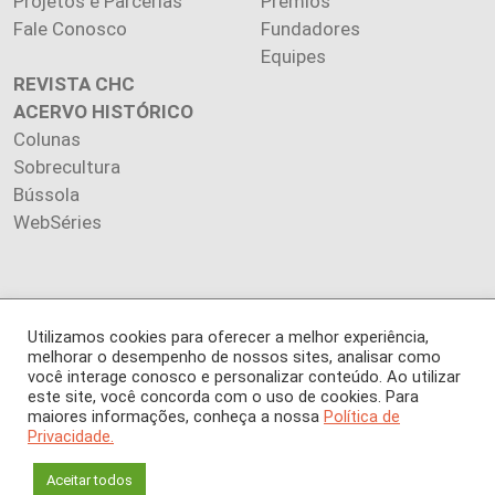
Projetos e Parcerias
Prêmios
Fale Conosco
Fundadores
Equipes
REVISTA CHC
ACERVO HISTÓRICO
Colunas
Sobrecultura
Bússola
WebSéries
Copyright 2026 INSTITUTO CIÊNCIA HOJE. Todos os direitos
Utilizamos cookies para oferecer a melhor experiência,
melhorar o desempenho de nossos sites, analisar como
reservados.
você interage conosco e personalizar conteúdo. Ao utilizar
Os artigos publicados na revista refletem exclusivamente a
este site, você concorda com o uso de cookies. Para
opinião de seus autores.
maiores informações, conheça a nossa
Política de
É proibida a reprodução, integral ou parcial, do conteúdo (imagens
Privacidade.
e textos) sem prévia autorização.
Aceitar todos