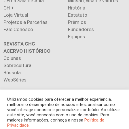
CH na Sala de Aula
Missão, visão e valores
CH +
História
Loja Virtual
Estatuto
Projetos e Parcerias
Prêmios
Fale Conosco
Fundadores
Equipes
REVISTA CHC
ACERVO HISTÓRICO
Colunas
Sobrecultura
Bússola
WebSéries
Utilizamos cookies para oferecer a melhor experiência,
melhorar o desempenho de nossos sites, analisar como
Copyright 2026 INSTITUTO CIÊNCIA HOJE. Todos os direitos
você interage conosco e personalizar conteúdo. Ao utilizar
este site, você concorda com o uso de cookies. Para
reservados.
maiores informações, conheça a nossa
Política de
Os artigos publicados na revista refletem exclusivamente a
Privacidade.
opinião de seus autores.