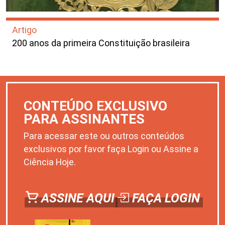
Artigo
200 anos da primeira Constituição brasileira
CONTEÚDO EXCLUSIVO
PARA ASSINANTES
Para acessar este ou outros conteúdos
exclusivos por favor faça Login ou Assine a
Ciência Hoje.
ASSINE AQUI
FAÇA LOGIN