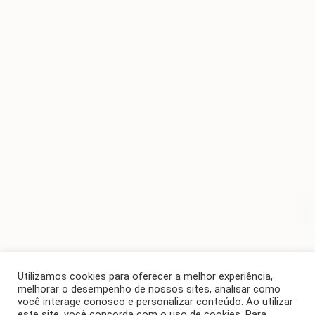
Utilizamos cookies para oferecer a melhor experiência,
melhorar o desempenho de nossos sites, analisar como
SEÇÃO
você interage conosco e personalizar conteúdo. Ao utilizar
este site, você concorda com o uso de cookies. Para