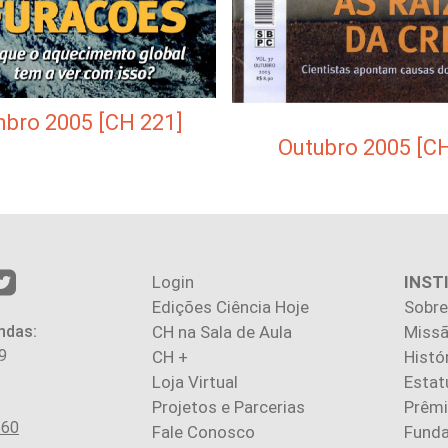
bro 2005 [CH 221]
Outubro 2005 [CH
Login
INST
Edições Ciência Hoje
Sobre
ndas:
CH na Sala de Aula
Missã
9
CH +
Histó
Loja Virtual
Estat
Projetos e Parcerias
Prêm
560
Fale Conosco
Fund