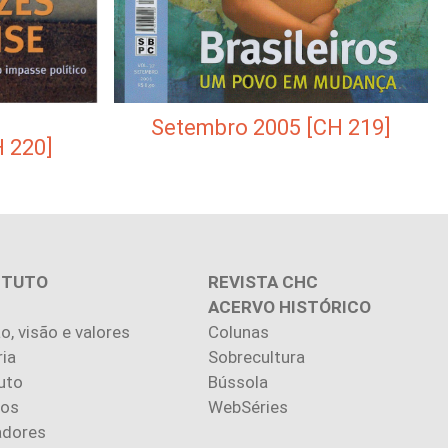
Setembro 2005 [CH 219]
 220]
ITUTO
REVISTA CHC
ACERVO HISTÓRICO
o, visão e valores
Colunas
ria
Sobrecultura
uto
Bússola
ios
WebSéries
adores