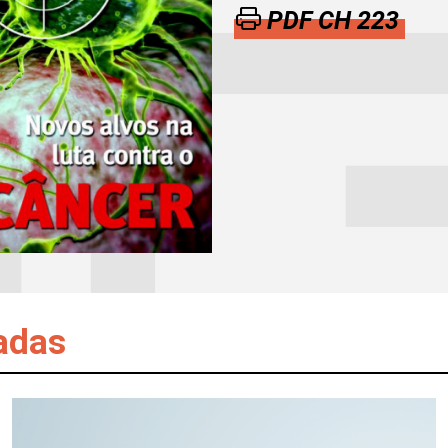
PDF CH 223
adas