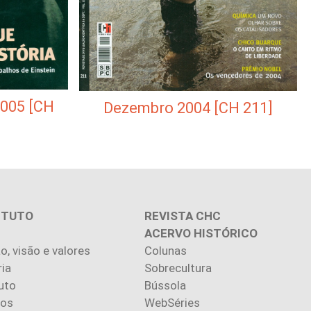
2005 [CH
Dezembro 2004 [CH 211]
ITUTO
REVISTA CHC
ACERVO HISTÓRICO
o, visão e valores
Colunas
ria
Sobrecultura
uto
Bússola
ios
WebSéries