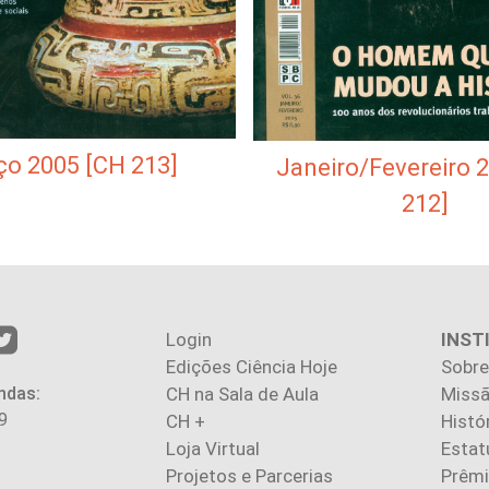
o 2005 [CH 213]
Janeiro/Fevereiro 
212]
Login
INST
Edições Ciência Hoje
Sobre
ndas:
CH na Sala de Aula
Missã
9
CH +
Histó
Loja Virtual
Estat
Projetos e Parcerias
Prêm