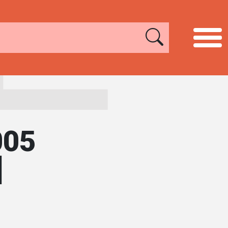
005
]