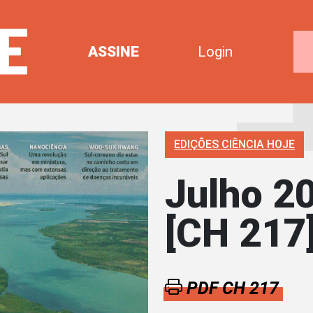
ASSINE
Login
EDIÇÕES CIÊNCIA HOJE
Julho 2
[CH 217
PDF CH 217