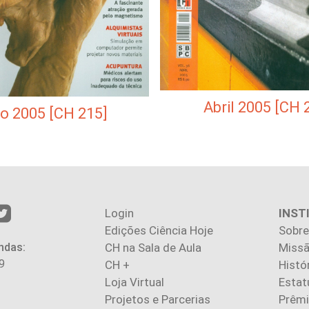
Abril 2005 [CH 
o 2005 [CH 215]
Login
INST
Edições Ciência Hoje
Sobre
ndas:
CH na Sala de Aula
Missã
9
CH +
Histó
Loja Virtual
Estat
Projetos e Parcerias
Prêm