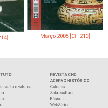
Março 2005 [CH 213]
214]
ITUTO
REVISTA CHC
ACERVO HISTÓRICO
o, visão e valores
Colunas
ria
Sobrecultura
uto
Bússola
ios
WebSéries