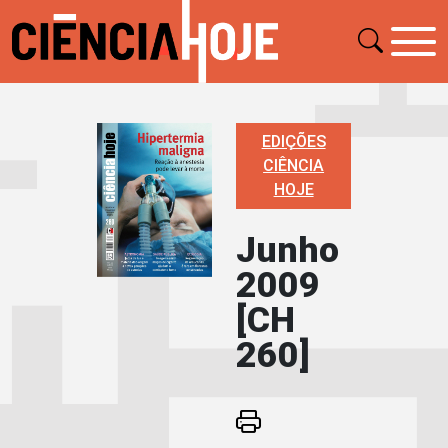
EDIÇÕES
CIÊNCIA
HOJE
Junho
2009
[CH
260]