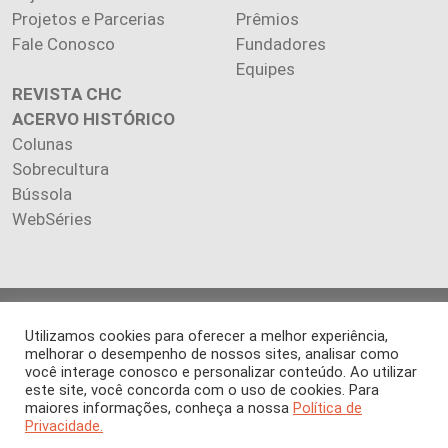
Projetos e Parcerias
Prêmios
Fale Conosco
Fundadores
Equipes
REVISTA CHC
ACERVO HISTÓRICO
Colunas
Sobrecultura
Bússola
WebSéries
Copyright 2026 INSTITUTO CIÊNCIA HOJE. Todos os direitos
Utilizamos cookies para oferecer a melhor experiência,
reservados.
melhorar o desempenho de nossos sites, analisar como
Os artigos publicados na revista refletem exclusivamente a
você interage conosco e personalizar conteúdo. Ao utilizar
opinião de seus autores.
este site, você concorda com o uso de cookies. Para
É proibida a reprodução, integral ou parcial, do conteúdo (imagens
maiores informações, conheça a nossa
Política de
Privacidade.
e textos) sem prévia autorização.