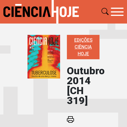
EDIÇÕES
CIÊNCIA
HOJE
Outubro
2014
[CH
319]