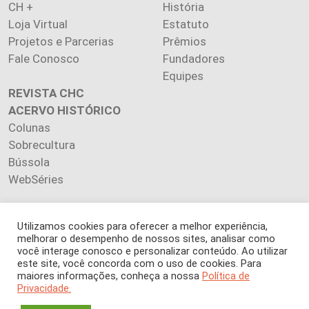
CH +
História
Loja Virtual
Estatuto
Projetos e Parcerias
Prêmios
Fale Conosco
Fundadores
Equipes
REVISTA CHC
ACERVO HISTÓRICO
Colunas
Sobrecultura
Bússola
WebSéries
Utilizamos cookies para oferecer a melhor experiência,
melhorar o desempenho de nossos sites, analisar como
Copyright 2026 INSTITUTO CIÊNCIA HOJE. Todos os direitos
você interage conosco e personalizar conteúdo. Ao utilizar
este site, você concorda com o uso de cookies. Para
reservados.
maiores informações, conheça a nossa
Política de
Os artigos publicados na revista refletem exclusivamente a
Privacidade.
opinião de seus autores.
É proibida a reprodução, integral ou parcial, do conteúdo (imagens