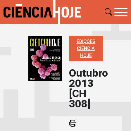
EDIÇÕES
CIÊNCIA
HOJE
Outubro
2013
[CH
308]