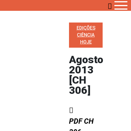
EDIÇÕES
CIÊNCIA
HOJE
Agosto
2013
[CH
306]
PDF CH