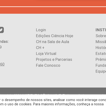
Login
INST
Edições Ciência Hoje
Sobre
ndas:
CH na Sala de Aula
Missã
9
CH +
Histó
Loja Virtual
Estat
Projetos e Parcerias
Prêm
560
Fale Conosco
Fund
Equip
Copyright 2026 INSTITUTO CIÊNCIA HOJE. Todos os direitos reservados
rar o desempenho de nossos sites, analisar como você interage con
gos publicados na revista refletem exclusivamente a opinião de seus 
 com o uso de cookies. Para maiores informações, conheça a nossa
produção, integral ou parcial, do conteúdo (imagens e textos) sem pré