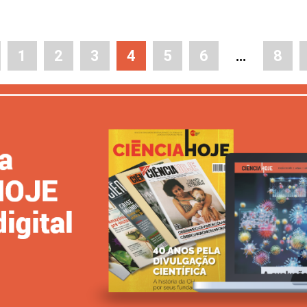
1
2
3
4
5
6
…
8