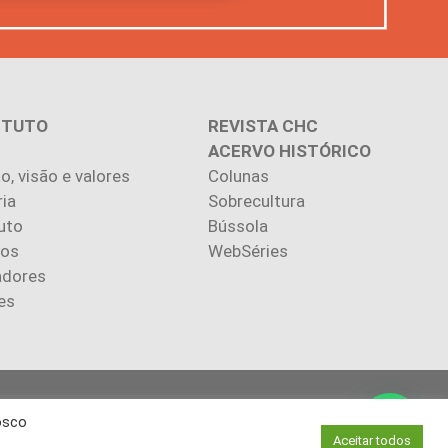
ITUTO
REVISTA CHC
ACERVO HISTÓRICO
o, visão e valores
Colunas
ria
Sobrecultura
uto
Bússola
ios
WebSéries
adores
es
.
osco
autores.
Aceitar todos
via autorização.