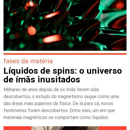
fases da matéria
Líquidos de spins: o universo
de ímãs inusitados
Milhares de anos depois de os ímãs terem sido
descobertos, o estudo do magnetismo segue como uma
das áreas mais pujantes da física. De lá para cá, novos
fenômenos foram descobertos. Entre eles, um em que
materiais magnéticos se comportam como líquidos.