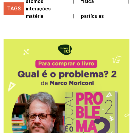
átomos
|
física
|
TAGS
interações
matéria
|
partículas