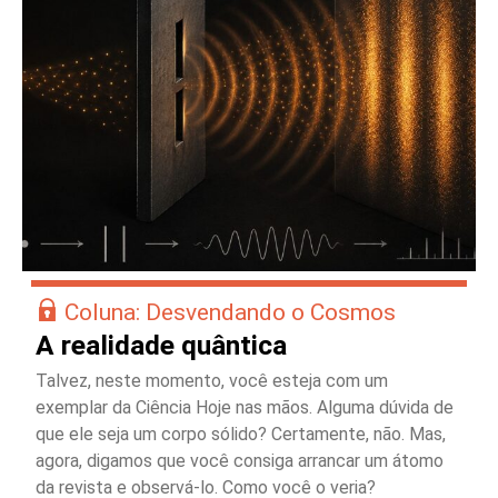
Coluna: Desvendando o Cosmos
A realidade quântica
Talvez, neste momento, você esteja com um
exemplar da Ciência Hoje nas mãos. Alguma dúvida de
que ele seja um corpo sólido? Certamente, não. Mas,
agora, digamos que você consiga arrancar um átomo
da revista e observá-lo. Como você o veria?