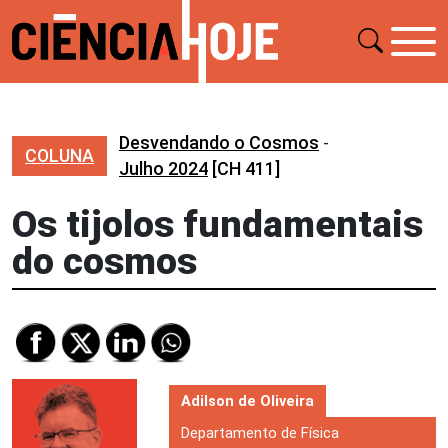
Desvendando o Cosmos
-
COLUNA
Julho 2024
[CH 411]
Os tijolos fundamentais
do cosmos
Adilson de Oliveira
Departamento de Física