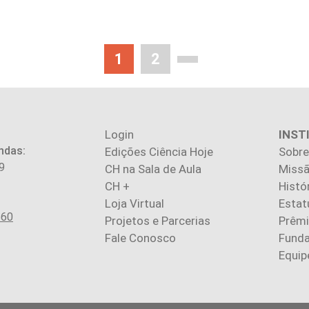
1
2
Login
INST
ndas:
Edições Ciência Hoje
Sobre
9
CH na Sala de Aula
Missã
CH +
Histó
Loja Virtual
Estat
560
Projetos e Parcerias
Prêm
Fale Conosco
Fund
Equip