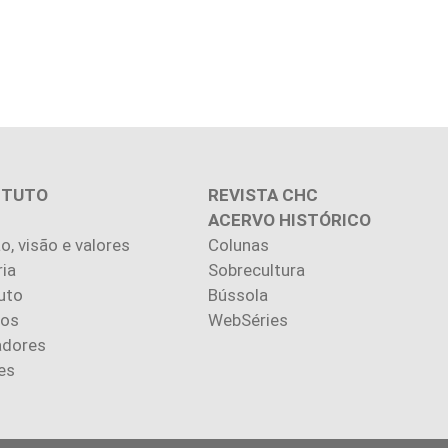
ITUTO
REVISTA CHC
ACERVO HISTÓRICO
o, visão e valores
Colunas
ria
Sobrecultura
uto
Bússola
ios
WebSéries
adores
es