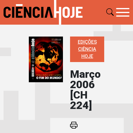
EDIÇÕES
CIÊNCIA
HOJE
Março
2006
[CH
224]