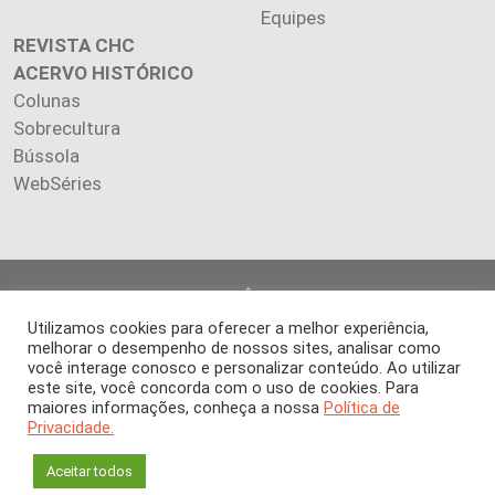
Equipes
REVISTA CHC
ACERVO HISTÓRICO
Colunas
Sobrecultura
Bússola
WebSéries
Copyright 2026 INSTITUTO CIÊNCIA HOJE. Todos os direitos
reservados.
Utilizamos cookies para oferecer a melhor experiência,
Os artigos publicados na revista refletem exclusivamente a
melhorar o desempenho de nossos sites, analisar como
opinião de seus autores.
você interage conosco e personalizar conteúdo. Ao utilizar
este site, você concorda com o uso de cookies. Para
É proibida a reprodução, integral ou parcial, do conteúdo (imagens
maiores informações, conheça a nossa
Política de
e textos) sem prévia autorização.
Privacidade.
Aceitar todos