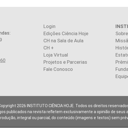
Login
INST
ndas:
Edições Ciência Hoje
Sobre
9
CH na Sala de Aula
Missã
CH +
Histó
Loja Virtual
Estat
560
Projetos e Parcerias
Prêm
Fale Conosco
Fund
Equip
Copyright 2026 INSTITUTO CIÊNCIA HOJE. Todos os direitos reservados
gos publicados na revista refletem exclusivamente a opinião de seus 
produção, integral ou parcial, do conteúdo (imagens e textos) sem pré