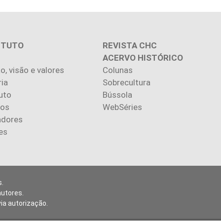
ITUTO
REVISTA CHC
ACERVO HISTÓRICO
o, visão e valores
Colunas
ria
Sobrecultura
uto
Bússola
ios
WebSéries
adores
es
.
autores.
via autorização.